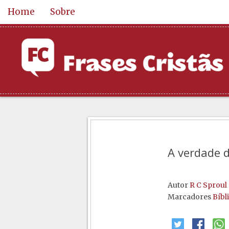
Home
Sobre
A verdade d
Autor
R C Sproul
Marcadores
Bíbl