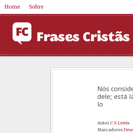
Home
Sobre
Nós consid
dele; está 
lo
Autor
C S Lewis
Marcadores
Deu