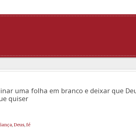
sinar uma folha em branco e deixar que De
ue quiser
iança
,
Deus
,
fé