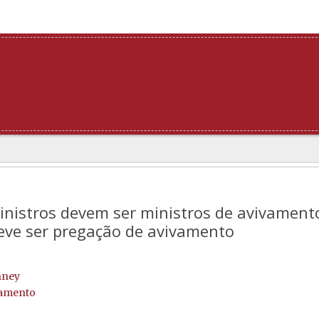
nistros devem ser ministros de avivamento
eve ser pregação de avivamento
nney
vamento